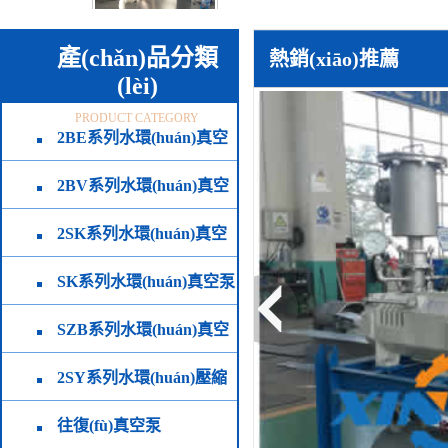
產(chǎn)品分類
熱銷(xiāo)推薦
(lèi)
PRODUCT CATEGORY
耐腐蝕風(fēng)冷機(jī)組
2BE系列水環(huán)真空
2BV系列水環(huán)真空
泵
2SK系列水環(huán)真空
泵
SK系列水環(huán)真空泵
泵
SZB系列水環(huán)真空
2SY系列水環(huán)壓縮
泵
往復(fù)真空泵
機(jī)